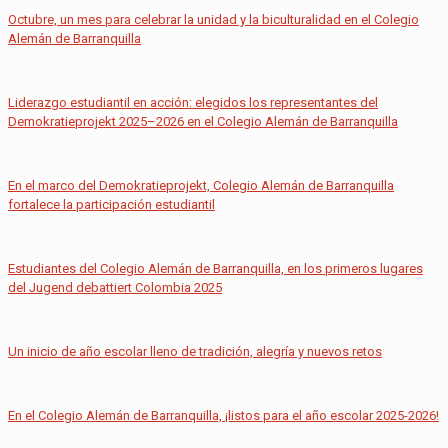
Octubre, un mes para celebrar la unidad y la biculturalidad en el Colegio
Alemán de Barranquilla
Liderazgo estudiantil en acción: elegidos los representantes del
Demokratieprojekt 2025–2026 en el Colegio Alemán de Barranquilla
En el marco del Demokratieprojekt, Colegio Alemán de Barranquilla
fortalece la participación estudiantil
Estudiantes del Colegio Alemán de Barranquilla, en los primeros lugares
del Jugend debattiert Colombia 2025
Un inicio de año escolar lleno de tradición, alegría y nuevos retos
En el Colegio Alemán de Barranquilla, ¡listos para el año escolar 2025-2026!