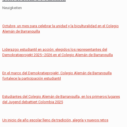
Neuigkeiten
Octubre, un mes para celebrar la unidad y la biculturalidad en el Colegio
Alemán de Barranquilla
Liderazgo estudiantil en acción: elegidos los representantes del
Demokratieprojekt 2025–2026 en el Colegio Alemán de Barranquilla
En el marco del Demokratieprojekt, Colegio Alemán de Barranquilla
fortalece la participación estudiantil
Estudiantes del Colegio Alemán de Barranquilla, en los primeros lugares
del Jugend debattiert Colombia 2025
Un inicio de año escolar lleno de tradición, alegría y nuevos retos