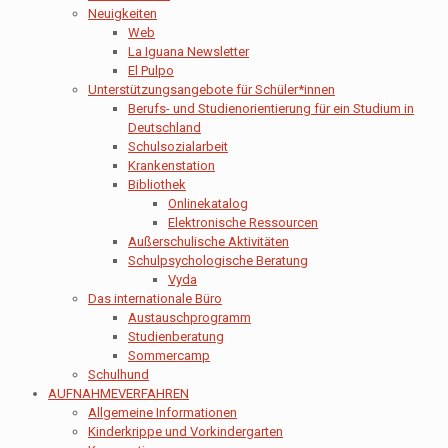
Neuigkeiten
Web
La Iguana Newsletter
El Pulpo
Unterstützungsangebote für Schüler*innen
Berufs- und Studienorientierung für ein Studium in
Deutschland
Schulsozialarbeit
Krankenstation
Bibliothek
Onlinekatalog
Elektronische Ressourcen
Außerschulische Aktivitäten
Schulpsychologische Beratung
Vyda
Das internationale Büro
Austauschprogramm
Studienberatung
Sommercamp
Schulhund
AUFNAHMEVERFAHREN
Allgemeine Informationen
Kinderkrippe und Vorkindergarten