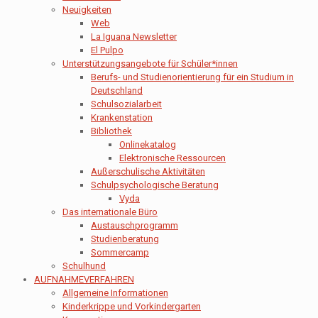
Neuigkeiten
Web
La Iguana Newsletter
El Pulpo
Unterstützungsangebote für Schüler*innen
Berufs- und Studienorientierung für ein Studium in
Deutschland
Schulsozialarbeit
Krankenstation
Bibliothek
Onlinekatalog
Elektronische Ressourcen
Außerschulische Aktivitäten
Schulpsychologische Beratung
Vyda
Das internationale Büro
Austauschprogramm
Studienberatung
Sommercamp
Schulhund
AUFNAHMEVERFAHREN
Allgemeine Informationen
Kinderkrippe und Vorkindergarten