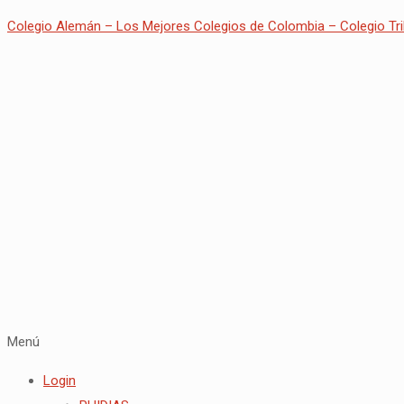
Colegio Alemán – Los Mejores Colegios de Colombia – Colegio Tri
Menú
Login