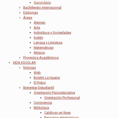
Secundaria
Bachillerato Internacional
Diplomas
Áreas
Alemán
Arte
Individuos y Sociedades
Inglés
Lengua y Literatura
Matemáticas
Música
Proyectos Académicos
VIDA ESCOLAR
Noticias
Web
Boletín La Iguana
El Pulpo
Bienestar Estudiantil
Orientación Psicoeducativa
Orientación Profesional
Convivencia
Biblioteca
Catálogo en línea
Recursos electrónicos