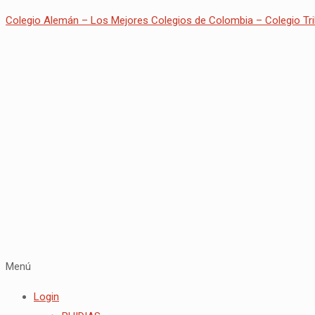
Colegio Alemán – Los Mejores Colegios de Colombia – Colegio Tri
Menú
Login