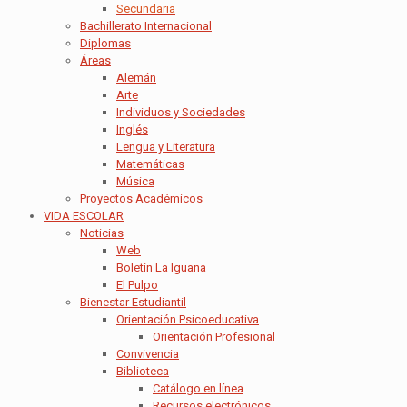
Secundaria
Bachillerato Internacional
Diplomas
Áreas
Alemán
Arte
Individuos y Sociedades
Inglés
Lengua y Literatura
Matemáticas
Música
Proyectos Académicos
VIDA ESCOLAR
Noticias
Web
Boletín La Iguana
El Pulpo
Bienestar Estudiantil
Orientación Psicoeducativa
Orientación Profesional
Convivencia
Biblioteca
Catálogo en línea
Recursos electrónicos