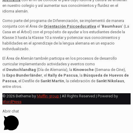
en nuestro colegio y así aumentar sus conocimientos y fluidez en el
idioma alemán.
Como parte del programa de Diferenciación, se implementó de manera
conjunta con el Área de
Orientación Psicoeducativa
el ‘
Baumhaus
’ (La
Casa en el Árbol) con el propósito de ayudar a los estudiantes desde la
Klasse 3 hasta la Klasse 10 a nivelar y potenciar sus conocimientos y
habilidades en el aprendizaje de la lengua alemana en un espacio
individualizado.
El Área de Alemán también participa en los procesos de desarrollo
curricular implementando actividades y eventos como
el
Deutschlandtag
(Día de Alemania), la
Kinowoche
(Semana de Cine),
la
Expo Bunderländer
, el
Rally de Pascua
, la
Búsqueda de Huevos de
Pascua
, el Desfile de
Sankt Martin
, la celebración de
Sankt Nikolaus
,
entre otros.
© 2026 Betheme by
Muffin group
| All Rights Reserved | Powered by
WordPress
Abrir chat