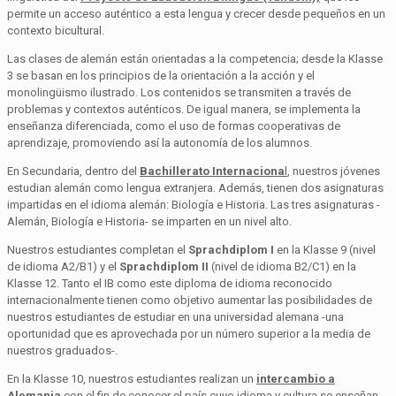
permite un acceso auténtico a esta lengua y crecer desde pequeños en un
contexto bicultural.
Las clases de alemán están orientadas a la competencia; desde la Klasse
3 se basan en los principios de la orientación a la acción y el
monolingüismo ilustrado. Los contenidos se transmiten a través de
problemas y contextos auténticos. De igual manera, se implementa la
enseñanza diferenciada, como el uso de formas cooperativas de
aprendizaje, promoviendo así la autonomía de los alumnos.
En Secundaria, dentro del
Bachillerato Internaciona
l
, nuestros jóvenes
estudian alemán como lengua extranjera. Además, tienen dos asignaturas
impartidas en el idioma alemán: Biología e Historia. Las tres asignaturas -
Alemán, Biología e Historia- se imparten en un nivel alto.
Nuestros estudiantes completan el
Sprachdiplom I
en la Klasse 9 (nivel
de idioma A2/B1) y el
Sprachdiplom II
(nivel de idioma B2/C1) en la
Klasse 12. Tanto el IB como este diploma de idioma reconocido
internacionalmente tienen como objetivo aumentar las posibilidades de
nuestros estudiantes de estudiar en una universidad alemana -una
oportunidad que es aprovechada por un número superior a la media de
nuestros graduados-.
En la Klasse 10, nuestros estudiantes realizan un
intercambio a
Alemania
con el fin de conocer el país cuyo idioma y cultura se enseñan