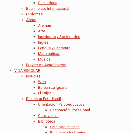
Secundaria
Bachillerato Internacional
Diplomas
Áreas
Alemán
Arte
Individuos y Sociedades
Inglés
Lengua y Literatura
Matemáticas
Música
Proyectos Académicos
VIDA ESCOLAR
Noticias
Web
Boletín La Iguana
El Pulpo
Bienestar Estudiantil
Orientación Psicoeducativa
Orientación Profesional
Convivencia
Biblioteca
Catálogo en línea
Recursos electrónicos