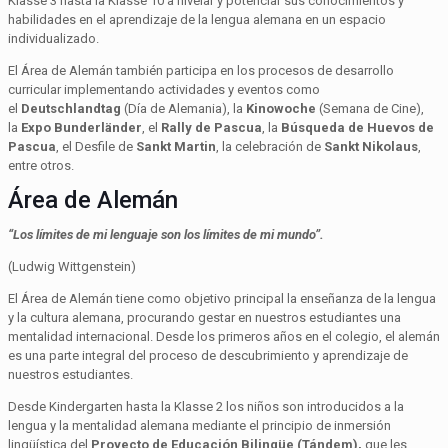
Klasse 3 hasta la Klasse 10 a nivelar y potenciar sus conocimientos y
habilidades en el aprendizaje de la lengua alemana en un espacio
individualizado.
El Área de Alemán también participa en los procesos de desarrollo
curricular implementando actividades y eventos como
el
Deutschlandtag
(Día de Alemania), la
Kinowoche
(Semana de Cine),
la
Expo Bunderländer
, el
Rally de Pascua
, la
Búsqueda de Huevos de
Pascua
, el Desfile de
Sankt Martin
, la celebración de
Sankt Nikolaus
,
entre otros.
Área de Alemán
“Los límites de mi lenguaje son los límites de mi mundo”.
(Ludwig Wittgenstein)
El Área de Alemán tiene como objetivo principal la enseñanza de la lengua
y la cultura alemana, procurando gestar en nuestros estudiantes una
mentalidad internacional. Desde los primeros años en el colegio, el alemán
es una parte integral del proceso de descubrimiento y aprendizaje de
nuestros estudiantes.
Desde Kindergarten hasta la Klasse 2 los niños son introducidos a la
lengua y la mentalidad alemana mediante el principio de inmersión
lingüística del
Proyecto de Educación Bilingüe (Tándem),
que les