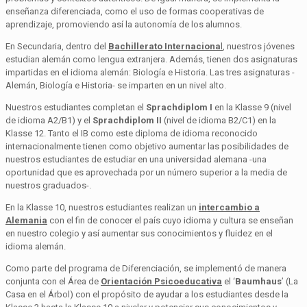
enseñanza diferenciada, como el uso de formas cooperativas de
aprendizaje, promoviendo así la autonomía de los alumnos.
En Secundaria, dentro del
Bachillerato Internaciona
l
, nuestros jóvenes
estudian alemán como lengua extranjera. Además, tienen dos asignaturas
impartidas en el idioma alemán: Biología e Historia. Las tres asignaturas -
Alemán, Biología e Historia- se imparten en un nivel alto.
Nuestros estudiantes completan el
Sprachdiplom I
en la Klasse 9 (nivel
de idioma A2/B1) y el
Sprachdiplom II
(nivel de idioma B2/C1) en la
Klasse 12. Tanto el IB como este diploma de idioma reconocido
internacionalmente tienen como objetivo aumentar las posibilidades de
nuestros estudiantes de estudiar en una universidad alemana -una
oportunidad que es aprovechada por un número superior a la media de
nuestros graduados-.
En la Klasse 10, nuestros estudiantes realizan un
intercambio a
Alemania
con el fin de conocer el país cuyo idioma y cultura se enseñan
en nuestro colegio y así aumentar sus conocimientos y fluidez en el
idioma alemán.
Como parte del programa de Diferenciación, se implementó de manera
conjunta con el Área de
Orientación Psicoeducativa
el ‘
Baumhaus
’ (La
Casa en el Árbol) con el propósito de ayudar a los estudiantes desde la