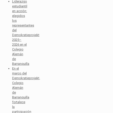
Liderazgo
estudiantil
en acción:
elegidos
los
representantes
del
Demokratieprojekt
2025–
2026 en el
Colegio
Alemán
de
Barranquilla
En el
marco del
Demokratieprojekt,
Colegio
Alemán
de
Barranquilla
fortalece
la
participación