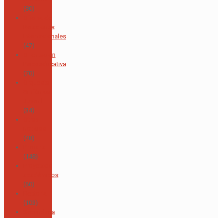
(80)
Oficina de
Relaciones
Internacionales
(47)
Orientación
Psicoeducativa
(70)
Orquesta
Sinfónica
Juvenil
(34)
Otras
noticias
(48)
Primaria
(148)
Proyectos
académicos
(60)
Rectoría
(103)
Secundaria