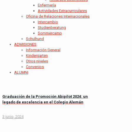
Enfermería
Actividades Extracurriculares
Oficina de Relaciones Internacionales
Intercambio
Studienberatung
Sommercamp
Schulhund
ADMISIONES
Información General
Kindergarten
Otros niveles
Convenios
ALUMNI
Graduación de la Promoción Abipilot 2024: un
legado de excelencia en el Colegio Alemán
3 junio, 2024