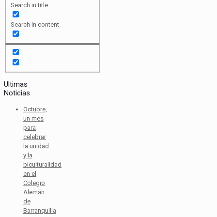
Search in title
Search in content
Ultimas
Noticias
Octubre,
un mes
para
celebrar
la unidad
y la
biculturalidad
en el
Colegio
Alemán
de
Barranquilla