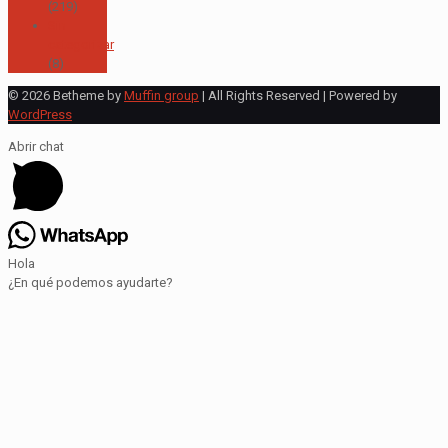
(219)
Sin
categorizar
(8)
© 2026 Betheme by
Muffin group
| All Rights Reserved | Powered by
WordPress
Abrir chat
Hola
¿En qué podemos ayudarte?