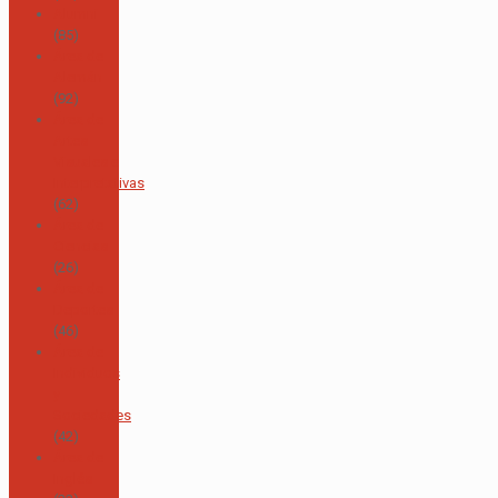
Alumni
(85)
Área de
Alemán
(92)
Área de
Artes
Visuales e
Interpretativas
(62)
Área de
Ciencias
(26)
Área de
Deportes
(46)
Área de
Individuos
y
Sociedades
(42)
Área de
Inglés