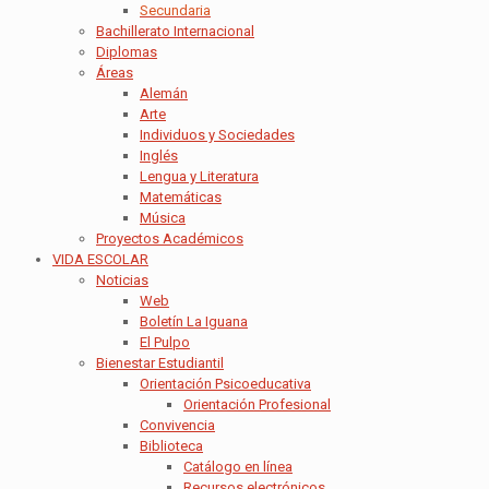
Secundaria
Bachillerato Internacional
Diplomas
Áreas
Alemán
Arte
Individuos y Sociedades
Inglés
Lengua y Literatura
Matemáticas
Música
Proyectos Académicos
VIDA ESCOLAR
Noticias
Web
Boletín La Iguana
El Pulpo
Bienestar Estudiantil
Orientación Psicoeducativa
Orientación Profesional
Convivencia
Biblioteca
Catálogo en línea
Recursos electrónicos