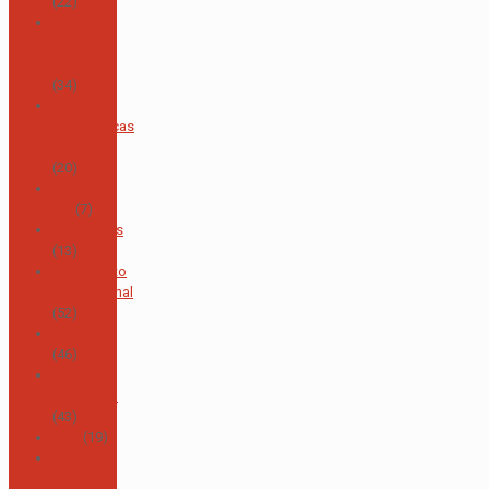
(22)
Área de
Lengua y
Literatura
(34)
Área de
Matemáticas
y Física
(20)
Área de
TIC
(7)
Asopadres
(13)
Bachillerato
Internacional
(52)
Biblioteca
(46)
Bienestar
Estudiantil
(43)
CAS
(19)
Centro de
Apoyo