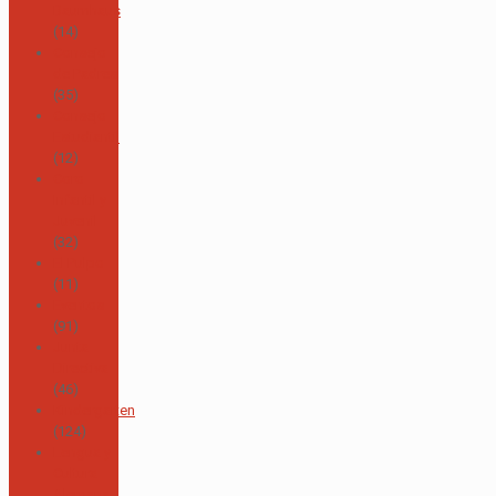
Baumhaus
(14)
Consejo
de Padres
(35)
Consejo
Estudiantil
(12)
Coro
Infantil y
Juvenil
(32)
El Pulpo
(11)
Eventos
(91)
Junta
Directiva
(46)
Kindergarten
(124)
Lengua y
Cultura
Alemana