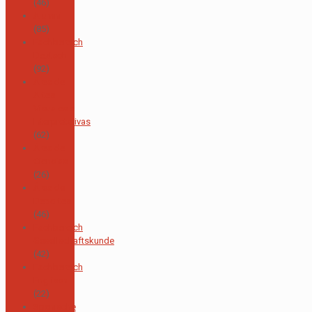
(46)
Alumni
(85)
Fachbereich
Deutsch
(92)
Área de
Artes
Visuales e
Interpretativas
(62)
Área de
Ciencias
(26)
Área de
Deportes
(46)
Fachbereich
Gesellschaftskunde
(42)
Fachbereich
Englisch
(22)
Spanische