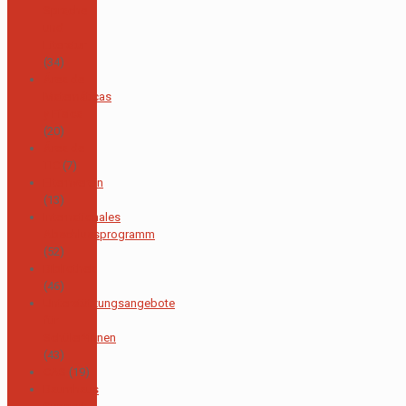
Sprache
und
Literatur
(34)
Área de
Matemáticas
y Física
(20)
Área de
TIC
(7)
Elternverein
(13)
Internationales
Abschlussprogramm
(52)
Bibliothek
(46)
Unterstützungsangebote
für
Schüler*innen
(43)
CAS
(19)
Baumhaus