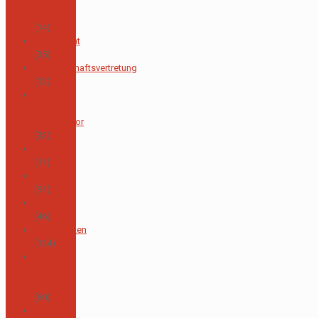
Support
Center
(14)
Elternbeirat
(35)
Schülerschaftsvertretung
(12)
Kinder
und
Jugendchor
(32)
El Pulpo
(11)
Eventos
(91)
Vorstand
(46)
Kindergarten
(124)
Lengua y
Cultura
Alemana
(80)
Das