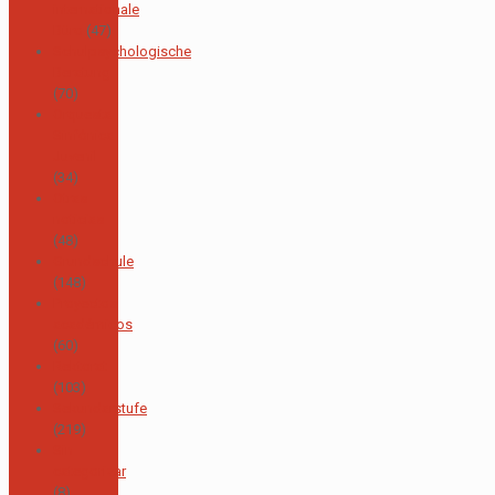
internationale
Büro
(47)
Schulpsychologische
Beratung
(70)
Orquesta
Sinfónica
Juvenil
(34)
Otras
noticias
(48)
Grundschule
(148)
Proyectos
académicos
(60)
Rektorat
(103)
Sekundarstufe
(219)
Sin
categorizar
(8)