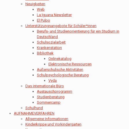
Neuigkeiten
Web
La Iguana Newsletter
El Pulpo
Unterstützungsangebote für Schüler*innen
Berufs- und Studienorientierung für ein Studium in
Deutschland
Schulsozialarbeit
Krankenstation
Bibliothek
Onlinekatalog
Elektronische Ressourcen
Außerschulische Aktivitäten
Schulpsychologische Beratung
Vyda
Das internationale Büro
Austauschprogramm
Studienberatung
Sommercamp
Schulhund
AUFNAHMEVERFAHREN
Allgemeine Informationen
Kinderkrippe und Vorkindergarten