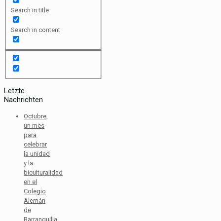
Search in title
Search in content
Letzte
Nachrichten
Octubre,
un mes
para
celebrar
la unidad
y la
biculturalidad
en el
Colegio
Alemán
de
Barranquilla