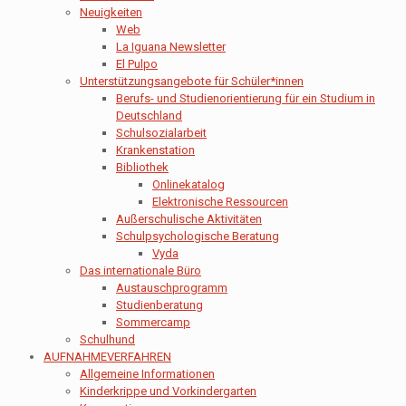
Neuigkeiten
Web
La Iguana Newsletter
El Pulpo
Unterstützungsangebote für Schüler*innen
Berufs- und Studienorientierung für ein Studium in
Deutschland
Schulsozialarbeit
Krankenstation
Bibliothek
Onlinekatalog
Elektronische Ressourcen
Außerschulische Aktivitäten
Schulpsychologische Beratung
Vyda
Das internationale Büro
Austauschprogramm
Studienberatung
Sommercamp
Schulhund
AUFNAHMEVERFAHREN
Allgemeine Informationen
Kinderkrippe und Vorkindergarten