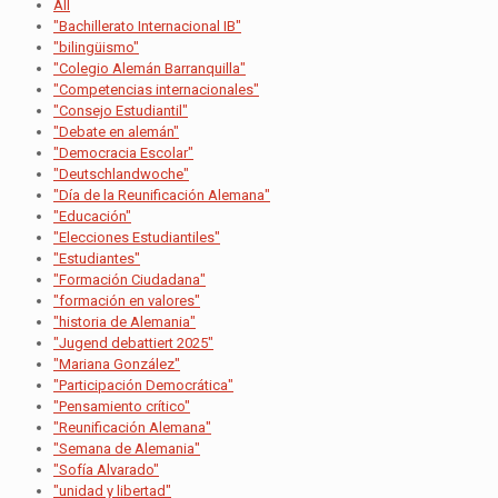
All
"Bachillerato Internacional IB"
"bilingüismo"
"Colegio Alemán Barranquilla"
"Competencias internacionales"
"Consejo Estudiantil"
"Debate en alemán"
"Democracia Escolar"
"Deutschlandwoche"
"Día de la Reunificación Alemana"
"Educación"
"Elecciones Estudiantiles"
"Estudiantes"
"Formación Ciudadana"
"formación en valores"
"historia de Alemania"
"Jugend debattiert 2025"
"Mariana González"
"Participación Democrática"
"Pensamiento crítico"
"Reunificación Alemana"
"Semana de Alemania"
"Sofía Alvarado"
"unidad y libertad"