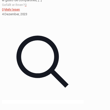
el gusto de compartirles,
[…]
Gefällt er Ihnen?
0
0
Mehr lesen
4 Dezember, 2023