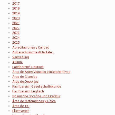
2017
2018
2019
2020
2021
2022
2023
2024
2025
Acreditaciones y Calidad
Außerschulische Aktivitäten
Verwaltung
Alumni
Fachbereich Deutsch
Área de Artes Visuales e Interpretativas
Área de Ciencias
Área de Deportes
Fachbereich Gesellschaftskunde
Fachbereich Englisch
Spanische Sprache und Literatur
Área de Matemáticas y Física
Área de TIC
Elternverein