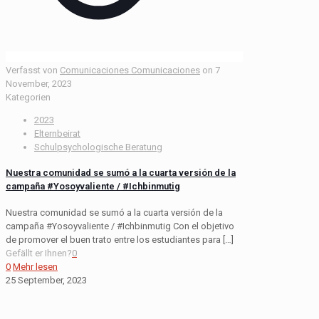
Verfasst von
Comunicaciones Comunicaciones
on
7
November, 2023
Kategorien
2023
Elternbeirat
Schulpsychologische Beratung
Nuestra comunidad se sumó a la cuarta versión de la
campaña #Yosoyvaliente / #Ichbinmutig
Nuestra comunidad se sumó a la cuarta versión de la
campaña #Yosoyvaliente / #Ichbinmutig Con el objetivo
de promover el buen trato entre los estudiantes para
[…]
Gefällt er Ihnen?
0
0
Mehr lesen
25 September, 2023