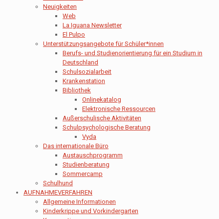
Neuigkeiten
Web
La Iguana Newsletter
El Pulpo
Unterstützungsangebote für Schüler*innen
Berufs- und Studienorientierung für ein Studium in
Deutschland
Schulsozialarbeit
Krankenstation
Bibliothek
Onlinekatalog
Elektronische Ressourcen
Außerschulische Aktivitäten
Schulpsychologische Beratung
Vyda
Das internationale Büro
Austauschprogramm
Studienberatung
Sommercamp
Schulhund
AUFNAHMEVERFAHREN
Allgemeine Informationen
Kinderkrippe und Vorkindergarten