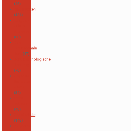
(46)
Kindergarten
(124)
Lengua y
Cultura
Alemana
(80)
Das
internationale
Büro
(47)
Schulpsychologische
Beratung
(70)
Orquesta
Sinfónica
Juvenil
(34)
Otras
noticias
(48)
Grundschule
(148)
Proyectos