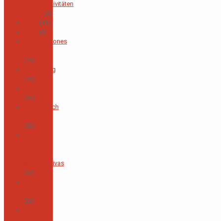
Aktivitäten
(4)
2024
(41)
2025
(9)
Acreditaciones
y Calidad
(49)
Verwaltung
(46)
Alumni
(85)
Fachbereich
Deutsch
(92)
Área de
Artes
Visuales e
Interpretativas
(62)
Área de
Ciencias
(26)
Área de
Deportes