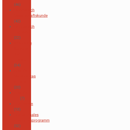
(46)
Fachbereich
Gesellschaftskunde
(42)
Fachbereich
Englisch
(22)
Spanische
Sprache
und
Literatur
(34)
Área de
Matemáticas
y Física
(20)
Área de
TIC
(7)
Elternverein
(13)
Internationales
Abschlussprogramm
(52)