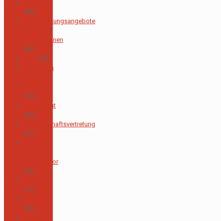
Bibliothek
(46)
Unterstützungsangebote
für
Schüler*innen
(43)
CAS
(19)
Baumhaus
Support
Center
(14)
Elternbeirat
(35)
Schülerschaftsvertretung
(12)
Kinder
und
Jugendchor
(32)
El Pulpo
(11)
Eventos
(91)
Vorstand