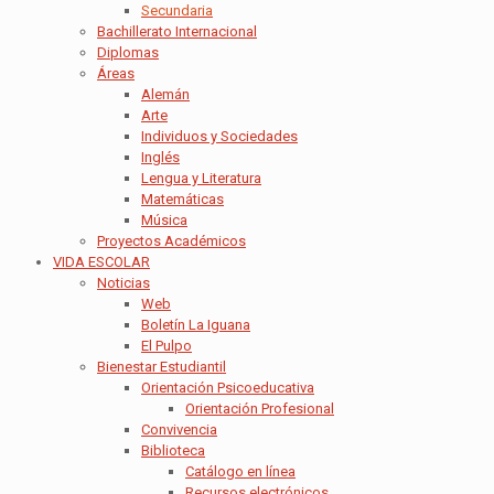
Secundaria
Bachillerato Internacional
Diplomas
Áreas
Alemán
Arte
Individuos y Sociedades
Inglés
Lengua y Literatura
Matemáticas
Música
Proyectos Académicos
VIDA ESCOLAR
Noticias
Web
Boletín La Iguana
El Pulpo
Bienestar Estudiantil
Orientación Psicoeducativa
Orientación Profesional
Convivencia
Biblioteca
Catálogo en línea
Recursos electrónicos