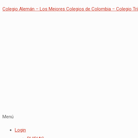
Colegio Alemán – Los Mejores Colegios de Colombia – Colegio Tri
Menú
Login