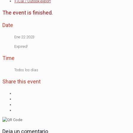
+ iCal / Outlook export
The event is finished.
Date
Ene 22 2023
Expired!
Time
Todos los días
Share this event
Deja un comentario