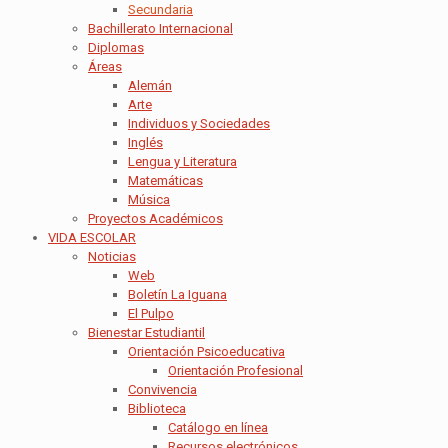
Secundaria
Bachillerato Internacional
Diplomas
Áreas
Alemán
Arte
Individuos y Sociedades
Inglés
Lengua y Literatura
Matemáticas
Música
Proyectos Académicos
VIDA ESCOLAR
Noticias
Web
Boletín La Iguana
El Pulpo
Bienestar Estudiantil
Orientación Psicoeducativa
Orientación Profesional
Convivencia
Biblioteca
Catálogo en línea
Recursos electrónicos