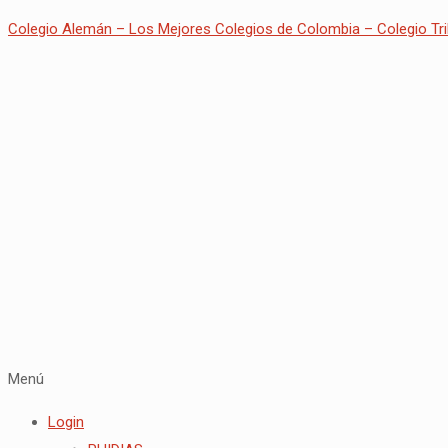
Colegio Alemán – Los Mejores Colegios de Colombia – Colegio Tri
Menú
Login