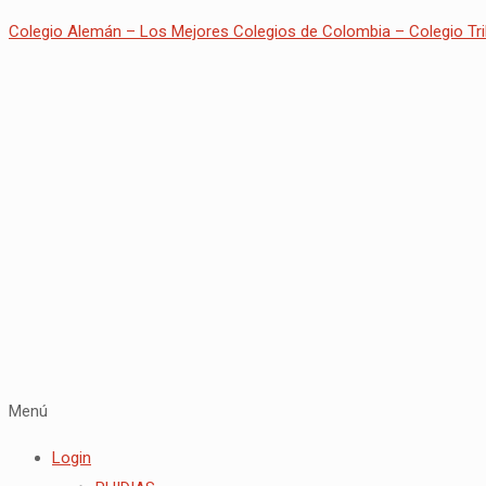
Colegio Alemán – Los Mejores Colegios de Colombia – Colegio Tri
Menú
Login