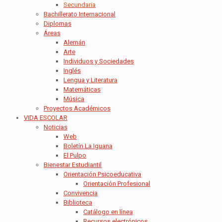
Secundaria
Bachillerato Internacional
Diplomas
Áreas
Alemán
Arte
Individuos y Sociedades
Inglés
Lengua y Literatura
Matemáticas
Música
Proyectos Académicos
VIDA ESCOLAR
Noticias
Web
Boletín La Iguana
El Pulpo
Bienestar Estudiantil
Orientación Psicoeducativa
Orientación Profesional
Convivencia
Biblioteca
Catálogo en línea
Recursos electrónicos