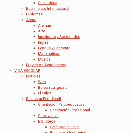
Secundaria
Bachillerato Internacional
Diplomas
Áreas
Alemán
Arte
Individuos y Sociedades
Inglés
Lengua y Literatura
Matemáticas
Música
Proyectos Académicos
VIDA ESCOLAR
Noticias
Web
Boletín La Iguana
El Pulpo
Bienestar Estudiantil
Orientación Psicoeducativa
Orientación Profesional
Convivencia
Biblioteca
Catálogo en línea
Recursos electrónicos