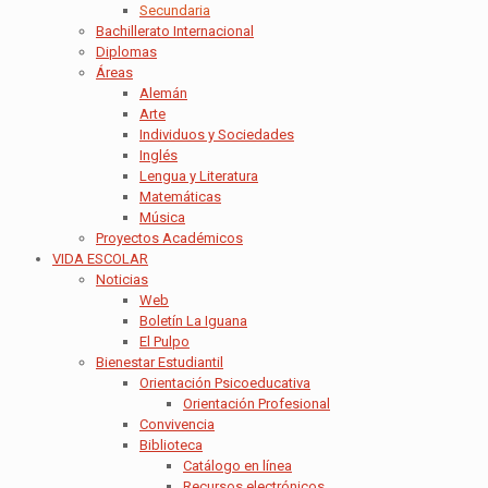
Secundaria
Bachillerato Internacional
Diplomas
Áreas
Alemán
Arte
Individuos y Sociedades
Inglés
Lengua y Literatura
Matemáticas
Música
Proyectos Académicos
VIDA ESCOLAR
Noticias
Web
Boletín La Iguana
El Pulpo
Bienestar Estudiantil
Orientación Psicoeducativa
Orientación Profesional
Convivencia
Biblioteca
Catálogo en línea
Recursos electrónicos