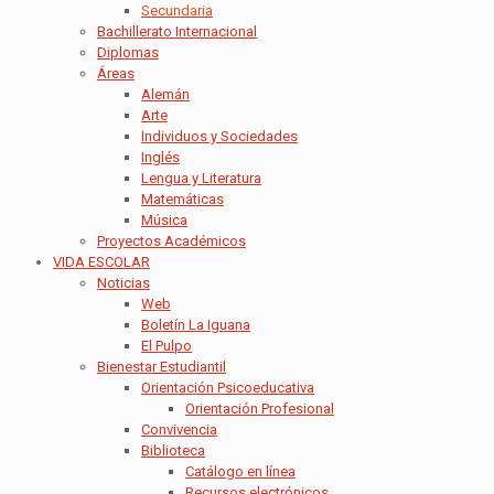
Secundaria
Bachillerato Internacional
Diplomas
Áreas
Alemán
Arte
Individuos y Sociedades
Inglés
Lengua y Literatura
Matemáticas
Música
Proyectos Académicos
VIDA ESCOLAR
Noticias
Web
Boletín La Iguana
El Pulpo
Bienestar Estudiantil
Orientación Psicoeducativa
Orientación Profesional
Convivencia
Biblioteca
Catálogo en línea
Recursos electrónicos