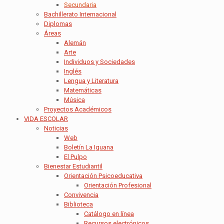
Secundaria
Bachillerato Internacional
Diplomas
Áreas
Alemán
Arte
Individuos y Sociedades
Inglés
Lengua y Literatura
Matemáticas
Música
Proyectos Académicos
VIDA ESCOLAR
Noticias
Web
Boletín La Iguana
El Pulpo
Bienestar Estudiantil
Orientación Psicoeducativa
Orientación Profesional
Convivencia
Biblioteca
Catálogo en línea
Recursos electrónicos