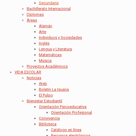
Secundaria
Bachillerato Internacional
Diplomas
Áreas
Alemán
Arte
Individuos y Sociedades
Inglés
Lengua y Literatura
Matemáticas
Música
Proyectos Académicos
VIDA ESCOLAR
Noticias
Web
Boletín La Iguana
El Pulpo
Bienestar Estudiantil
Orientación Psicoeducativa
Orientación Profesional
Convivencia
Biblioteca
Catálogo en línea
Recursos electrónicos