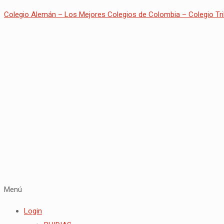
Colegio Alemán – Los Mejores Colegios de Colombia – Colegio Tri
Menú
Login