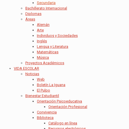
Secundaria
Bachillerato Internacional
Diplomas
Áreas
Alemán
Arte
Individuos y Sociedades
Inglés
Lengua y Literatura
Matemáticas
Música
Proyectos Académicos
VIDA ESCOLAR
Noticias
Web
Boletín La Iguana
El Pulpo
Bienestar Estudiantil
Orientación Psicoeducativa
Orientación Profesional
Convivencia
Biblioteca
Catálogo en línea
Recursos electrónicos