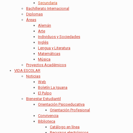
Secundaria
Bachillerato Internacional
Diplomas
Áreas
Alemán
Arte
Individuos y Sociedades
Inglés
Lengua y Literatura
Matemáticas
Música
Proyectos Académicos
VIDA ESCOLAR
Noticias
Web
Boletín La Iguana
El Pulpo
Bienestar Estudiantil
Orientación Psicoeducativa
Orientación Profesional
Convivencia
Biblioteca
Catálogo en línea
Recursos electrónicos