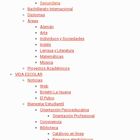
Secundaria
Bachillerato Internacional
Diplomas
Áreas
Alemán
Arte
Individuos y Sociedades
Inglés
Lengua y Literatura
Matemáticas
Música
Proyectos Académicos
VIDA ESCOLAR
Noticias
Web
Boletín La Iguana
El Pulpo
Bienestar Estudiantil
Orientación Psicoeducativa
Orientación Profesional
Convivencia
Biblioteca
Catálogo en línea
Recursos electrónicos