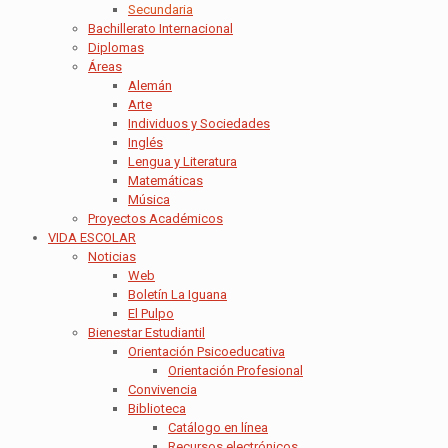
Secundaria
Bachillerato Internacional
Diplomas
Áreas
Alemán
Arte
Individuos y Sociedades
Inglés
Lengua y Literatura
Matemáticas
Música
Proyectos Académicos
VIDA ESCOLAR
Noticias
Web
Boletín La Iguana
El Pulpo
Bienestar Estudiantil
Orientación Psicoeducativa
Orientación Profesional
Convivencia
Biblioteca
Catálogo en línea
Recursos electrónicos