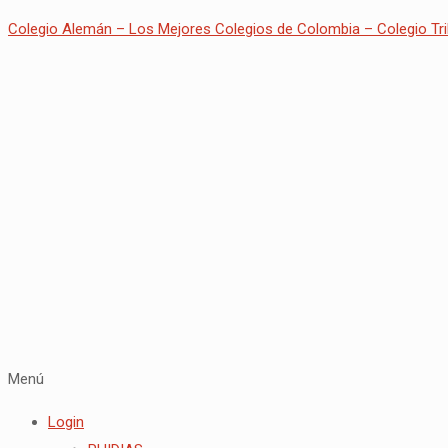
Colegio Alemán – Los Mejores Colegios de Colombia – Colegio Tri
Menú
Login