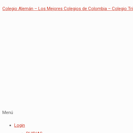
Colegio Alemán – Los Mejores Colegios de Colombia – Colegio Tri
Menú
Login