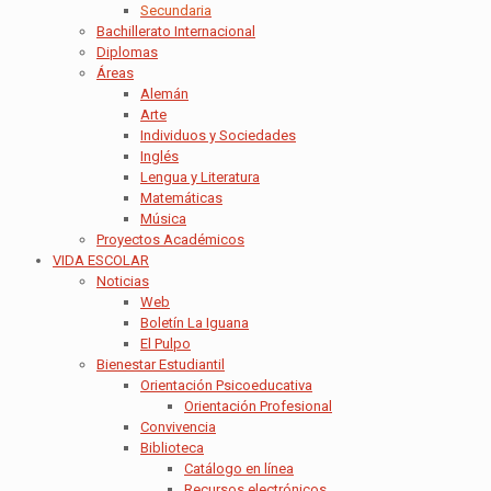
Secundaria
Bachillerato Internacional
Diplomas
Áreas
Alemán
Arte
Individuos y Sociedades
Inglés
Lengua y Literatura
Matemáticas
Música
Proyectos Académicos
VIDA ESCOLAR
Noticias
Web
Boletín La Iguana
El Pulpo
Bienestar Estudiantil
Orientación Psicoeducativa
Orientación Profesional
Convivencia
Biblioteca
Catálogo en línea
Recursos electrónicos