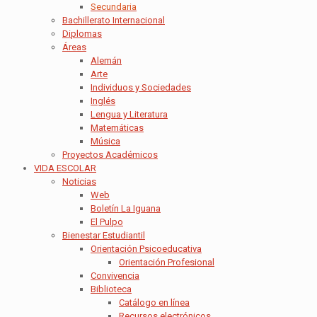
Secundaria
Bachillerato Internacional
Diplomas
Áreas
Alemán
Arte
Individuos y Sociedades
Inglés
Lengua y Literatura
Matemáticas
Música
Proyectos Académicos
VIDA ESCOLAR
Noticias
Web
Boletín La Iguana
El Pulpo
Bienestar Estudiantil
Orientación Psicoeducativa
Orientación Profesional
Convivencia
Biblioteca
Catálogo en línea
Recursos electrónicos