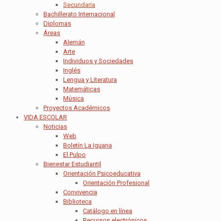
Secundaria
Bachillerato Internacional
Diplomas
Áreas
Alemán
Arte
Individuos y Sociedades
Inglés
Lengua y Literatura
Matemáticas
Música
Proyectos Académicos
VIDA ESCOLAR
Noticias
Web
Boletín La Iguana
El Pulpo
Bienestar Estudiantil
Orientación Psicoeducativa
Orientación Profesional
Convivencia
Biblioteca
Catálogo en línea
Recursos electrónicos