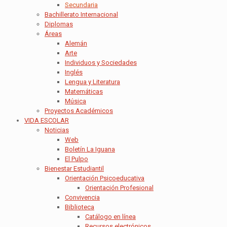
Secundaria
Bachillerato Internacional
Diplomas
Áreas
Alemán
Arte
Individuos y Sociedades
Inglés
Lengua y Literatura
Matemáticas
Música
Proyectos Académicos
VIDA ESCOLAR
Noticias
Web
Boletín La Iguana
El Pulpo
Bienestar Estudiantil
Orientación Psicoeducativa
Orientación Profesional
Convivencia
Biblioteca
Catálogo en línea
Recursos electrónicos