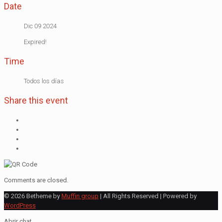
Date
Dic 09 2024
Expired!
Time
Todos los días
Share this event
Comments are closed.
© 2026 Betheme by
Muffin group
| All Rights Reserved | Powered by
WordPress
Abrir chat