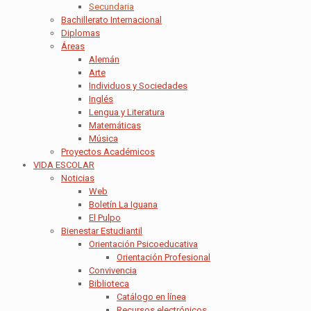
Secundaria
Bachillerato Internacional
Diplomas
Áreas
Alemán
Arte
Individuos y Sociedades
Inglés
Lengua y Literatura
Matemáticas
Música
Proyectos Académicos
VIDA ESCOLAR
Noticias
Web
Boletín La Iguana
El Pulpo
Bienestar Estudiantil
Orientación Psicoeducativa
Orientación Profesional
Convivencia
Biblioteca
Catálogo en línea
Recursos electrónicos