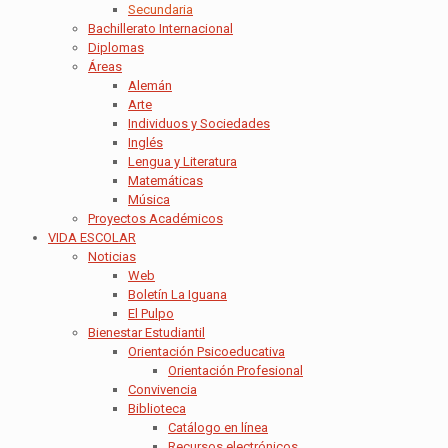
Secundaria
Bachillerato Internacional
Diplomas
Áreas
Alemán
Arte
Individuos y Sociedades
Inglés
Lengua y Literatura
Matemáticas
Música
Proyectos Académicos
VIDA ESCOLAR
Noticias
Web
Boletín La Iguana
El Pulpo
Bienestar Estudiantil
Orientación Psicoeducativa
Orientación Profesional
Convivencia
Biblioteca
Catálogo en línea
Recursos electrónicos