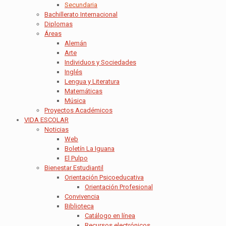
Secundaria
Bachillerato Internacional
Diplomas
Áreas
Alemán
Arte
Individuos y Sociedades
Inglés
Lengua y Literatura
Matemáticas
Música
Proyectos Académicos
VIDA ESCOLAR
Noticias
Web
Boletín La Iguana
El Pulpo
Bienestar Estudiantil
Orientación Psicoeducativa
Orientación Profesional
Convivencia
Biblioteca
Catálogo en línea
Recursos electrónicos