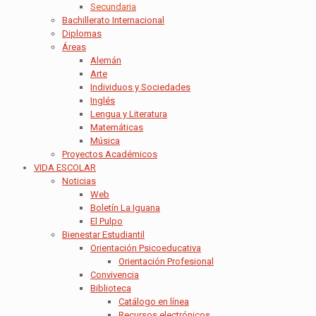
Secundaria
Bachillerato Internacional
Diplomas
Áreas
Alemán
Arte
Individuos y Sociedades
Inglés
Lengua y Literatura
Matemáticas
Música
Proyectos Académicos
VIDA ESCOLAR
Noticias
Web
Boletín La Iguana
El Pulpo
Bienestar Estudiantil
Orientación Psicoeducativa
Orientación Profesional
Convivencia
Biblioteca
Catálogo en línea
Recursos electrónicos