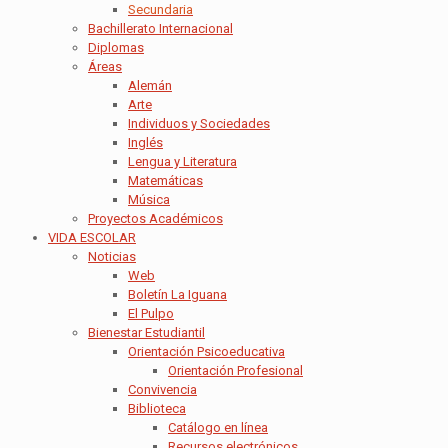
Secundaria
Bachillerato Internacional
Diplomas
Áreas
Alemán
Arte
Individuos y Sociedades
Inglés
Lengua y Literatura
Matemáticas
Música
Proyectos Académicos
VIDA ESCOLAR
Noticias
Web
Boletín La Iguana
El Pulpo
Bienestar Estudiantil
Orientación Psicoeducativa
Orientación Profesional
Convivencia
Biblioteca
Catálogo en línea
Recursos electrónicos