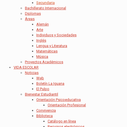
Secundaria
Bachillerato Internacional
Diplomas
Áreas
Alemán
Arte
Individuos y Sociedades
Inglés
Lengua y Literatura
Matemáticas
Música
Proyectos Académicos
VIDA ESCOLAR
Noticias
Web
Boletín La Iguana
El Pulpo
Bienestar Estudiantil
Orientación Psicoeducativa
Orientación Profesional
Convivencia
Biblioteca
Catálogo en línea
Recursos electrónicos