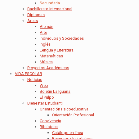
Secundaria
Bachillerato Internacional
Diplomas
Áreas
Alemán
Arte
Individuos y Sociedades
Inglés
Lengua y Literatura
Matemáticas
Música
Proyectos Académicos
VIDA ESCOLAR
Noticias
Web
Boletín La Iguana
El Pulpo
Bienestar Estudiantil
Orientación Psicoeducativa
Orientación Profesional
Convivencia
Biblioteca
Catálogo en línea
Recursos electrónicos