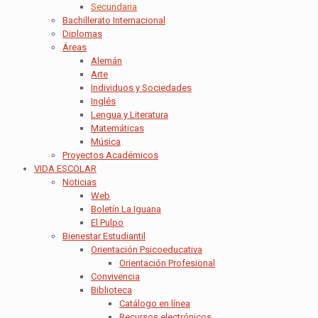
Secundaria
Bachillerato Internacional
Diplomas
Áreas
Alemán
Arte
Individuos y Sociedades
Inglés
Lengua y Literatura
Matemáticas
Música
Proyectos Académicos
VIDA ESCOLAR
Noticias
Web
Boletín La Iguana
El Pulpo
Bienestar Estudiantil
Orientación Psicoeducativa
Orientación Profesional
Convivencia
Biblioteca
Catálogo en línea
Recursos electrónicos