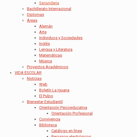
Secundaria
Bachillerato Internacional
Diplomas
Áreas
Alemán
Arte
Individuos y Sociedades
Inglés
Lengua y Literatura
Matemáticas
Música
Proyectos Académicos
VIDA ESCOLAR
Noticias
Web
Boletín La Iguana
El Pulpo
Bienestar Estudiantil
Orientación Psicoeducativa
Orientación Profesional
Convivencia
Biblioteca
Catálogo en línea
Recursos electrónicos