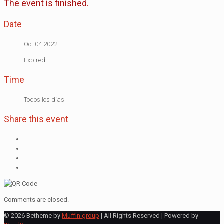
The event is finished.
Date
Oct 04 2022
Expired!
Time
Todos los días
Share this event
Comments are closed.
© 2026 Betheme by
Muffin group
| All Rights Reserved | Powered by