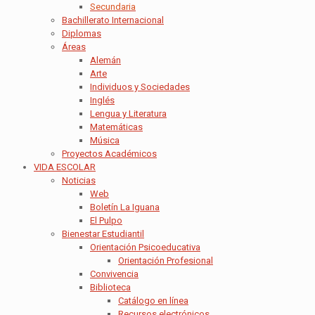
Secundaria
Bachillerato Internacional
Diplomas
Áreas
Alemán
Arte
Individuos y Sociedades
Inglés
Lengua y Literatura
Matemáticas
Música
Proyectos Académicos
VIDA ESCOLAR
Noticias
Web
Boletín La Iguana
El Pulpo
Bienestar Estudiantil
Orientación Psicoeducativa
Orientación Profesional
Convivencia
Biblioteca
Catálogo en línea
Recursos electrónicos