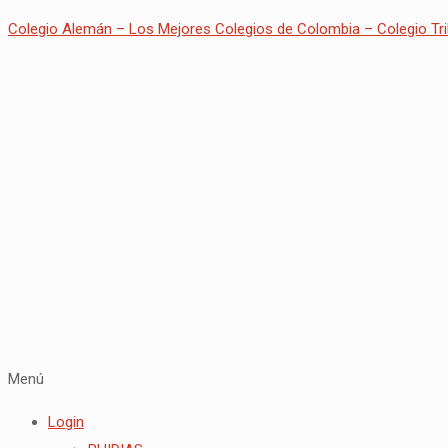
Colegio Alemán – Los Mejores Colegios de Colombia – Colegio Tri
Menú
Login