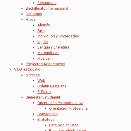
Secundaria
Bachillerato Internacional
Diplomas
Áreas
Alemán
Arte
Individuos y Sociedades
Inglés
Lengua y Literatura
Matemáticas
Música
Proyectos Académicos
VIDA ESCOLAR
Noticias
Web
Boletín La Iguana
El Pulpo
Bienestar Estudiantil
Orientación Psicoeducativa
Orientación Profesional
Convivencia
Biblioteca
Catálogo en línea
Recursos electrónicos