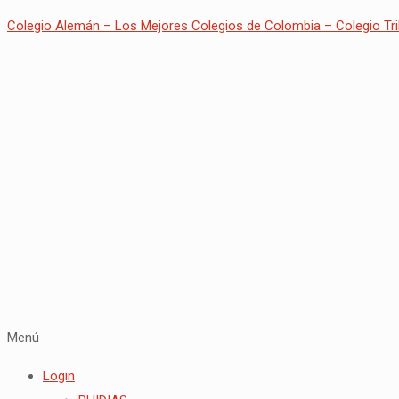
Colegio Alemán – Los Mejores Colegios de Colombia – Colegio Tri
Menú
Login