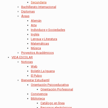
Secundaria
Bachillerato Internacional
Diplomas
Áreas
Alemán
Arte
Individuos y Sociedades
Inglés
Lengua y Literatura
Matemáticas
Música
Proyectos Académicos
VIDA ESCOLAR
Noticias
Web
Boletín La Iguana
El Pulpo
Bienestar Estudiantil
Orientación Psicoeducativa
Orientación Profesional
Convivencia
Biblioteca
Catálogo en línea
Recursos electrónicos