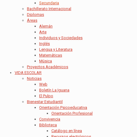
Secundaria
Bachillerato Internacional
Diplomas
Áreas
Alemán
Arte
Individuos y Sociedades
Inglés
Lengua y Literatura
Matemáticas
Música
Proyectos Académicos
VIDA ESCOLAR
Noticias
Web
Boletín La Iguana
El Pulpo
Bienestar Estudiantil
Orientación Psicoeducativa
Orientación Profesional
Convivencia
Biblioteca
Catálogo en línea
Recursos electrónicos